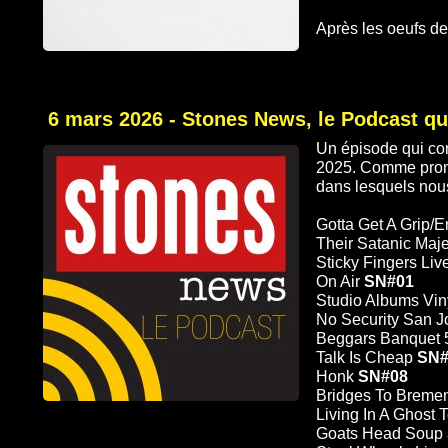
Après les oeufs d
6 mars 2026 - Stones News, le Podcast q
Un épisode qui con
2025. Comme promi
dans lesquels nou
Gotta Get A Grip/
Their Satanic Maj
Sticky Fingers Liv
On Air
SN#01
Studio Albums Vin
No Security San J
Beggars Banquet 
Talk Is Cheap
SN#
Honk
SN#08
Bridges To Brem
Living In A Ghost
Goats Head Soup