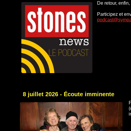
De retour, enfi
Participez et e
podcast@sympat
8 juillet 2026 - Écoute imminente
P
(
i