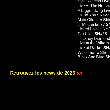
Steel Wheels Live 
Live At The Holly
A Bigger Bang Li
Tattoo You
SN#22
Main Offender
SN
El Mocambo 77
S
Licked Live in N
Grrr Live!
SN#28
Hackney Diamon
Live at the Wiltern
Live at Racket
SN
Welcome To Shep
Black And Blue
S
Retrouvez les news de 2025
ici