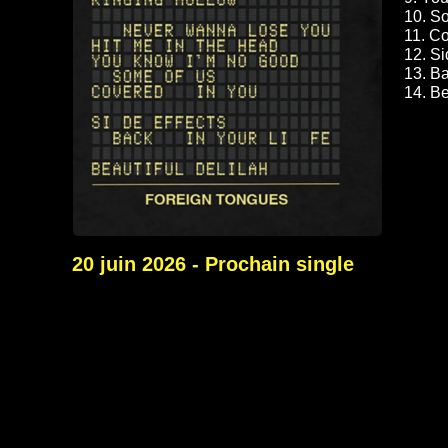
10. So
11. Co
12. Si
13. Ba
14. Be
20 juin 2026 - Prochain single