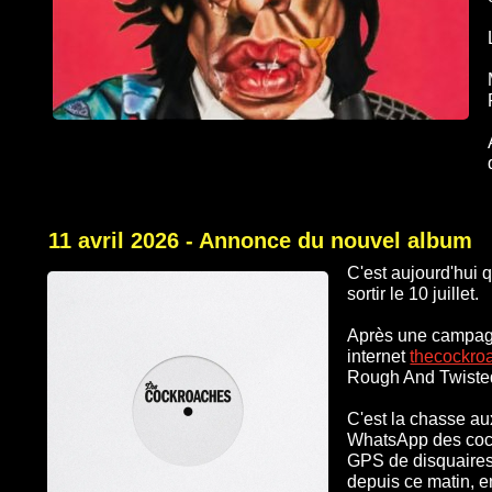
11 avril 2026 - Annonce du nouvel album
C'est aujourd'hui 
sortir le 10 juillet.
Après une campagne
internet
thecockro
Rough And Twisted
C'est la chasse au
WhatsApp des cockr
GPS de disquaires 
depuis ce matin, e