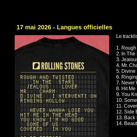
17 mai 2026 - Langues officielles
Le trackl
1. Rough
2. In The
3. Jealou
4. Mr. Ch
5. Divine 
6. Ringin
7. Never
8. Hit Me
9. You K
10. Some
11. Cover
12. Side 
13. Back 
14. Beaut