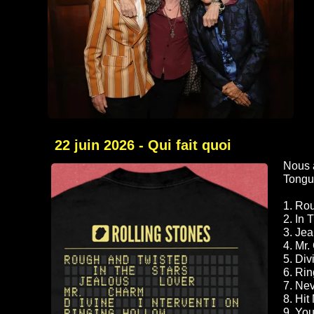
22 juin 2026 - Qui fait quoi
Nous a
Tongu
1. Ro
2. In 
3. Jea
4. Mr
5. Div
6. Ri
7. Ne
8. Hit
9. Yo