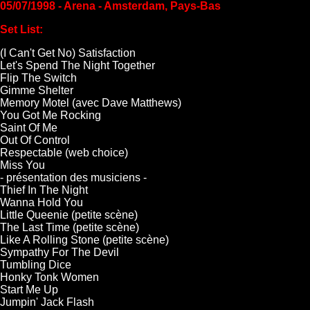
05/07/1998 - Arena - Amsterdam, Pays-Bas
Set List:
(I Can't Get No) Satisfaction
Let's Spend The Night Together
Flip The Switch
Gimme Shelter
Memory Motel (avec Dave Matthews)
You Got Me Rocking
Saint Of Me
Out Of Control
Respectable (web choice)
Miss You
- présentation des musiciens -
Thief In The Night
Wanna Hold You
Little Queenie (petite scène)
The Last Time (petite scène)
Like A Rolling Stone (petite scène)
Sympathy For The Devil
Tumbling Dice
Honky Tonk Women
Start Me Up
Jumpin' Jack Flash